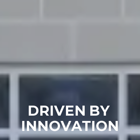
D
R
I
V
E
N
B
Y
I
N
N
O
V
A
T
I
O
N