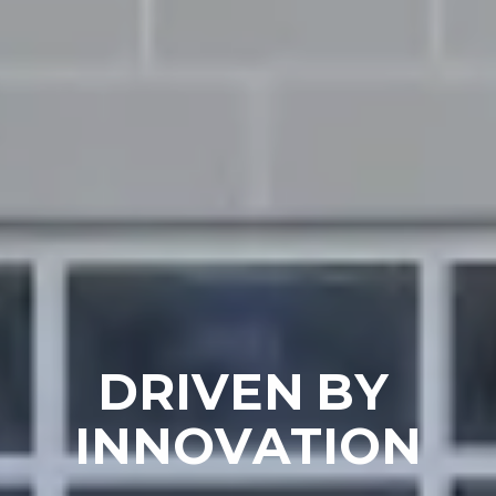
D
R
I
V
E
N
B
Y
I
N
N
O
V
A
T
I
O
N